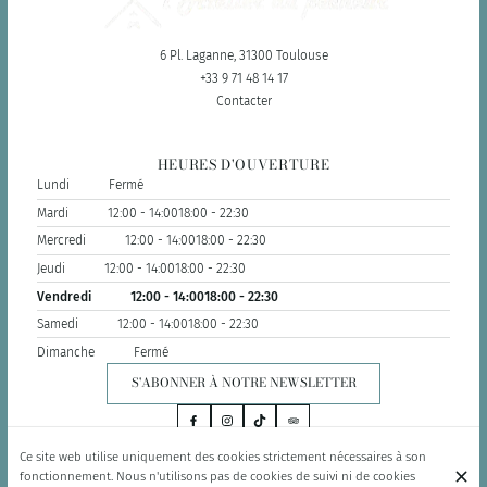
6 Pl. Laganne, 31300 Toulouse
+33 9 71 48 14 17
Contacter
HEURES D'OUVERTURE
Lundi
Fermé
Mardi
12:00 - 14:00
18:00 - 22:30
Mercredi
12:00 - 14:00
18:00 - 22:30
Jeudi
12:00 - 14:00
18:00 - 22:30
Vendredi
12:00 - 14:00
18:00 - 22:30
Samedi
12:00 - 14:00
18:00 - 22:30
Dimanche
Fermé
S'ABONNER À NOTRE NEWSLETTER
Ce site web utilise uniquement des cookies strictement nécessaires à son
fonctionnement. Nous n'utilisons pas de cookies de suivi ni de cookies
© L'Atelier 2026